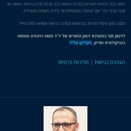
רופא בכיר ביחידת הפוריות במרכז הרפואי רבין, מנהל מרכז בריאות האשה של
מכבי סניף הדר יוסף ומטפל במטופלות של כללית, לאומית ומאוחדת.
מבצע מגוון טיפולי פוריות במרפאתו ובמרכז הרפואי אסותא רמת החייל.
לזימון תור במערכת זימון התורים של ד"ר משה רויבורט מומחה
בגניקולוגיה ופריון,
הקליקו עליי!
הצהרת נגישות
|
מדיניות פרטיות