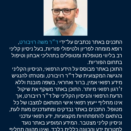
התכנים באתר נכתבים על־ידי
ד״ר משה רויבורט
,
רופא מומחה לפריון ולטיפולי פוריות, בעל ניסיון קליני
רב בליווי מטופלות ומטופלים בתהליכי אבחון וטיפול
בתחום הפוריות.
התוכן באתר מבוסס על הידע הרפואי, הניסיון הקליני
והגישה המקצועית של ד״ר רויבורט, ומטרתו להנגיש
מידע רפואי אמין, ברור ואחראי, בשפה מובנת וללא
ז׳רגון רפואי מיותר. התוכן באתר משקף את שיקול
הדעת הרפואי והניסיון הקליני של ד״ר רויבורט, אך
אינו מחליף ייעוץ רפואי אישי המותאם למצבו של כל
מטופל. התכנים באתר נבדקים ומתעדכנים מעת לעת,
בהתאם להתפתחויות מקצועיות, ידע רפואי עדכני
וניסיון קליני מצטבר. המידע המופיע באתר נועד
למטרות ידע והכוונה כללית בלבד, ואינו מהווה תחליף