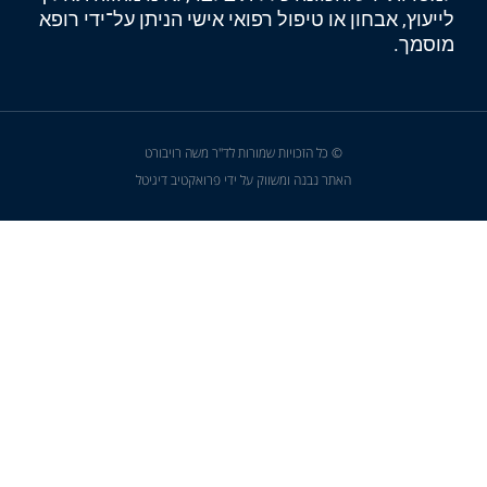
לייעוץ, אבחון או טיפול רפואי אישי הניתן על־ידי רופא
מוסמך.
© כל הזכויות שמורות לד''ר משה רויבורט
האתר נבנה ומשווק על ידי פרואקטיב דיגיטל